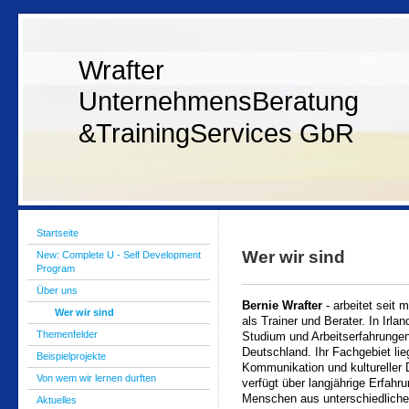
Wrafter
UnternehmensBeratung
&TrainingServices GbR
Startseite
Wer wir sind
New: Complete U - Self Development
Program
Über uns
Bernie Wrafter
- arbeitet seit 
Wer wir sind
als Trainer und Berater. In Irl
Themenfelder
Studium und Arbeitserfahrunge
Deutschland. Ihr Fachgebiet lieg
Beispielprojekte
Kommunikation und kultureller D
Von wem wir lernen durften
verfügt über langjährige Erfahr
Menschen aus unterschiedliche
Aktuelles