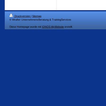
Druckversion
|
Sitemap
© Wrafter UnternehmensBeratung & TrainingServices
Diese Homepage wurde mit
IONOS MyWebsite
erstellt.