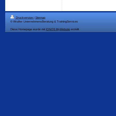
Druckversion
|
Sitemap
© Wrafter UnternehmensBeratung & TrainingServices
Diese Homepage wurde mit
IONOS MyWebsite
erstellt.