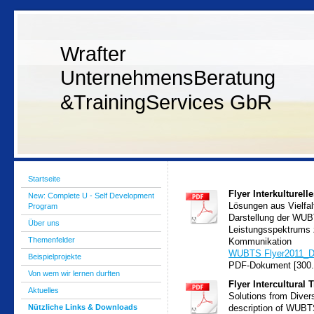
Wrafter
UnternehmensBeratung
&TrainingServices GbR
Startseite
Flyer Interkulturell
New: Complete U - Self Development
Lösungen aus Vielfalt
Program
Darstellung der WUB
Über uns
Leistungsspektrums z
Themenfelder
Kommunikation
WUBTS Flyer2011_D
Beispielprojekte
PDF-Dokument [300.
Von wem wir lernen durften
Flyer Intercultural 
Aktuelles
Solutions from Divers
Nützliche Links & Downloads
description of WUBTS